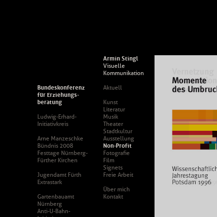
Armin Stingl
Visuelle
Kommunikation
Bundeskonferenz
Aktuell
für Erziehungs-
beratung
Kunst
Literatur
Ludwig-Erhard-
Musik
Initiativkreis
Theater
Stadtkultur
Arne Manzeschke
Ausstellung
Bündnis 2008
Non-Profit
Festtage Nürnberg-
Fotografie
Fürther Kirchen
Film
Signets
Jugendamt Fürth
Freie Arbeit
Extrastark
Über mich
Gartenbauamt
Kontakt
Nürnberg
Anti-U-Bahn-