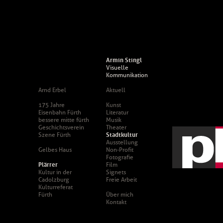
Armin Stingl
Visuelle
Kommunikation
Arnd Erbel
Aktuell
175 Jahre
Kunst
Eisenbahn Fürth
Literatur
bessere mitte fürth
Musik
Geschichtsverein
Theater
Szene Fürth
Stadtkultur
Ausstellung
Gelbes Haus
Non-Profit
Fotografie
Plärrer
Film
Kultur in der
Signets
Cadolzburg
Freie Arbeit
Kulturreferat
Fürth
Über mich
Kontakt