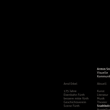
Armin St
Visuelle
Kommunik
Arnd Erbel
Aktuell
175 Jahre
Kunst
Eisenbahn Fürth
Literatur
bessere mitte fürth
Musik
Geschichtsverein
Theater
Szene Fürth
Stadtkult
Ausstellu