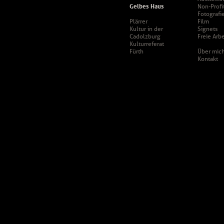
Gelbes Haus
Non-Profi
Fotografi
Plärrer
Film
Kultur in der
Signets
Cadolzburg
Freie Arbe
Kulturreferat
Fürth
Über mic
Kontakt