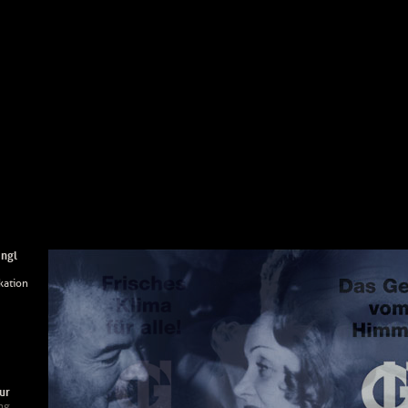
ingl
ation
ur
ng